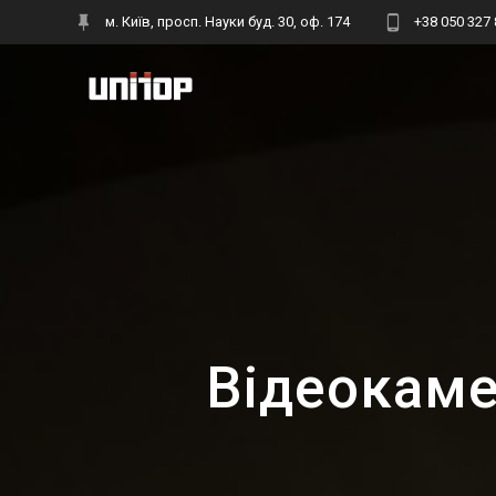
Skip
м. Київ, просп. Науки буд. 30, оф. 174
+38 050 327 
to
content
Відеокаме