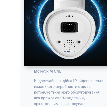
Mobotix M ONE
Надзвичайно надійна IP-відеосистема
німецького виробництва, що не
потребує технічного обслуговування,
яка вражає своїм видатним,
орієнтованим на застосування