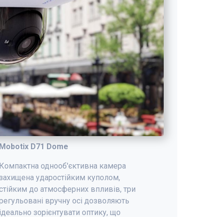
Mobotix D71 Dome
Компактна однооб'єктивна камера
захищена ударостійким куполом,
стійким до атмосферних впливів, три
регульовані вручну осі дозволяють
ідеально зорієнтувати оптику, що