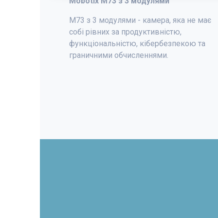
Mobotix
М73 з 3 модулями
M73 з 3 модулями - камера, яка не має
собі рівних за продуктивністю,
функціональністю, кібербезпекою та
граничними обчисленнями.