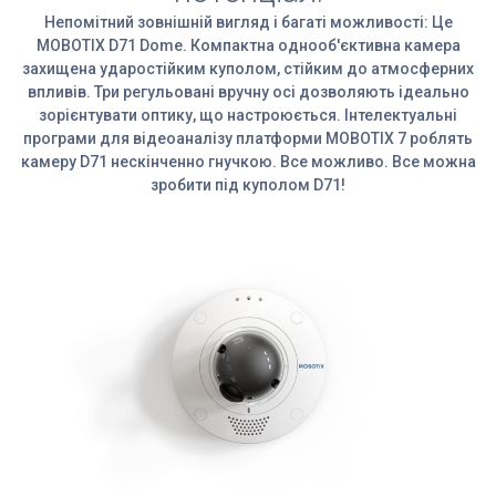
Непомітний зовнішній вигляд і багаті можливості: Це
MOBOTIX D71 Dome. Компактна однооб'єктивна камера
захищена ударостійким куполом, стійким до атмосферних
впливів. Три регульовані вручну осі дозволяють ідеально
зорієнтувати оптику, що настроюється. Інтелектуальні
програми для відеоаналізу платформи MOBOTIX 7 роблять
камеру D71 нескінченно гнучкою. Все можливо. Все можна
зробити під куполом D71!