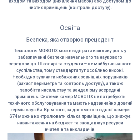
входом та виходом (виявлення масок) або доступом до
чистих приміщень (контроль доступу).
Освіта
Безпека, яка створює прецедент
Технологія MOBOTIX може відіграти важливу роль у
забезпеченні безпеки навчального та наукового
середовища. Школярі та студенти – це майбутнє нашого
суспільства, тому стандарти тут особливо високі.
Необхідно зупинити небажаних зовнішніх порушників
(захист периметра та контроль доступу), а також
запобігти насильству та вандалізму всередині
приміщень. Системи камер MOBOTIX не потребують
технічного обслуговування та мають надзвичайно довгий
термін служби. Крім того, за допомогою однієї камери
S74 можна контролювати кілька приміщень, що знижує
навантаження на бюджет та заощаджує ресурси
вчителів та викладачів.