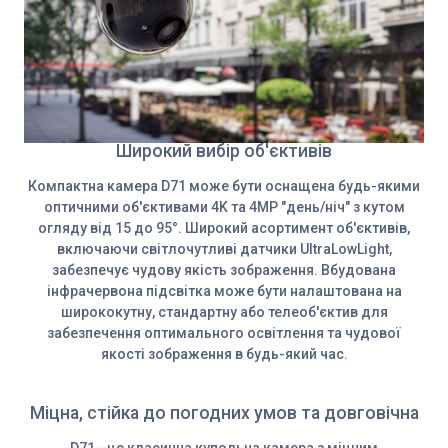
Широкий вибір об'єктивів
Компактна камера D71 може бути оснащена будь-якими
оптичними об'єктивами 4K та 4MP "день/ніч" з кутом
огляду від 15 до 95°. Широкий асортимент об'єктивів,
включаючи світлочутливі датчики UltraLowLight,
забезпечує чудову якість зображення. Вбудована
інфрачервона підсвітка може бути налаштована на
ширококутну, стандартну або телеоб'єктив для
забезпечення оптимального освітлення та чудової
якості зображення в будь-який час.
Міцна, стійка до погодних умов та довговічна
D71 - це класична купольна камера з міцним