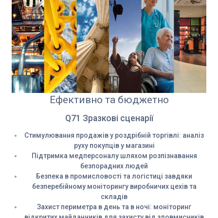
Ефективно та бюджетно
Q71 Зразкові сценарії
Стимулювання продажів у роздрібній торгівлі: аналіз
руху покупців у магазині
Підтримка медперсоналу шляхом розпізнавання
безпорадних людей
Безпека в промисловості та логістиці завдяки
безперебійному моніторингу виробничих цехів та
складів
Захист периметра в день та в ночі: моніторинг
відкритих майданчиків для захисту від зловмисників