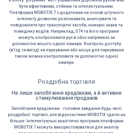
В епоху "розумних" міст управління дорожнім рухом має
бути ефективним, стійким та інтелектуальним.
Платформа MOBOTIX 7 з додатками на основі штучного
інтелекту дозволяє розпізнавати, аналізувати та
повідомляти про транспортні засоби, номерні знаки та
поведінку водіїв. Наприклад, S74 та його програми
можуть контролювати рух в обох напрямках за
допомогою всього однієї камери. Контроль доступу
(в'їзд та виїзд) на паркування або місця для паркування
також можна контролювати за допомогою однієї
камери.
Роздрібна торгівля
Не лише запобігання крадіжкам, а й активне
стимулювання продажів
Запобігання крадіжкам - головне завдання будь-якої
роздрібної торгівлі, але відеосистеми MOBOTIX здатні на
більше: Інтелектуальні аналітичні програми платформи
MOBOTIX 7 можуть використовуватися для аналізу