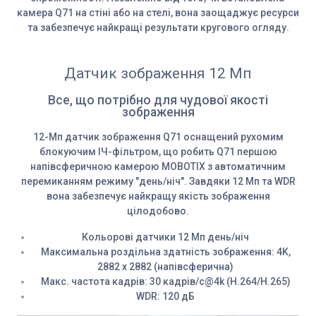
камера Q71 на стіні або на стелі, вона заощаджує ресурси
та забезпечує найкращі результати кругового огляду.
Датчик зображення 12 Мп
Все, що потрібно для чудової якості
зображення
12-Мп датчик зображення Q71 оснащений рухомим
блокуючим ІЧ-фільтром, що робить Q71 першою
напівсферичною камерою MOBOTIX з автоматичним
перемиканням режиму "день/ніч". Завдяки 12 Мп та WDR
вона забезпечує найкращу якість зображення
цілодобово.
Кольорові датчики 12 Мп день/ніч
Максимальна роздільна здатність зображення: 4K,
2882 x 2882 (напівсферична)
Макс. частота кадрів: 30 кадрів/с@4k (H.264/H.265)
WDR: 120 дБ