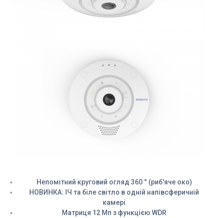
Непомітний круговий огляд 360 ° (риб'яче око)
НОВИНКА: ІЧ та біле світло в одній напівсферичній
камері
Матриця 12 Мп з функцією WDR