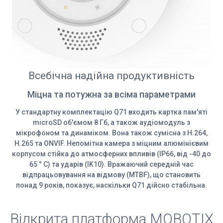
Всебічна надійна продуктивність
Міцна та потужна за всіма параметрами
У стандартну комплектацію Q71 входить картка пам'яті
microSD об'ємом 8 Гб, а також аудіомодуль з
мікрофоном та динаміком. Вона також сумісна з H.264,
H.265 та ONVIF. Непомітна камера з міцним алюмінієвим
корпусом стійка до атмосферних впливів (IP66, від -40 до
65 ° C) та ударів (IK10). Вражаючий середній час
відпрацьовування на відмову (MTBF), що становить
понад 9 років, показує, наскільки Q71 дійсно стабільна.
Відкрита платформа MOBOTIX