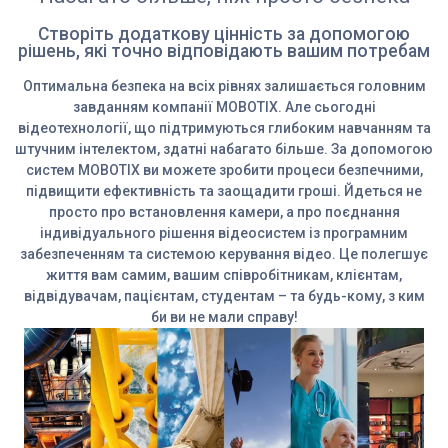
Створіть додаткову цінність за допомогою
рішень, які точно відповідають вашим потребам
Оптимальна безпека на всіх рівнях залишається головним
завданням компанії MOBOTIX. Але сьогодні
відеотехнології, що підтримуються глибоким навчанням та
штучним інтелектом, здатні набагато більше. За допомогою
систем MOBOTIX ви можете зробити процеси безпечними,
підвищити ефективність та заощадити гроші. Йдеться не
просто про встановлення камери, а про поєднання
індивідуального рішення відеосистем із програмним
забезпеченням та системою керування відео. Це полегшує
життя вам самим, вашим співробітникам, клієнтам,
відвідувачам, пацієнтам, студентам – та будь-кому, з ким
би ви не мали справу!