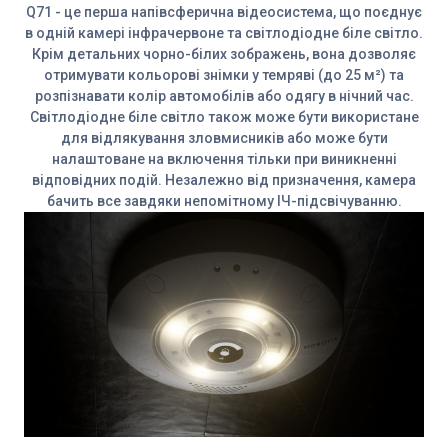
Q71 - це перша напівсферична відеосистема, що поєднує
в одній камері інфрачервоне та світлодіодне біле світло.
Крім детальних чорно-білих зображень, вона дозволяє
отримувати кольорові знімки у темряві (до 25 м²) та
розпізнавати колір автомобілів або одягу в нічний час.
Світлодіодне біле світло також може бути використане
для відлякування зловмисників або може бути
налаштоване на включення тільки при виникненні
відповідних подій. Незалежно від призначення, камера
бачить все завдяки непомітному ІЧ-підсвічуванню.