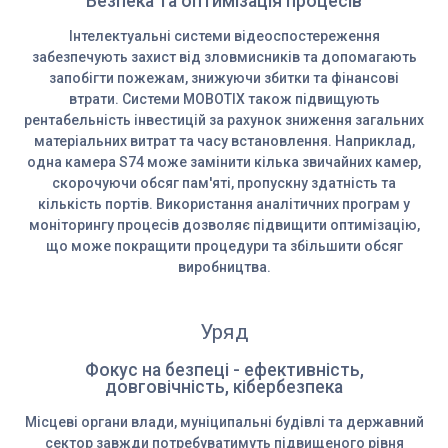
Безпека та оптимізація процесів
Інтелектуальні системи відеоспостереження
забезпечують захист від зловмисників та допомагають
запобігти пожежам, знижуючи збитки та фінансові
втрати. Системи MOBOTIX також підвищують
рентабельність інвестицій за рахунок зниження загальних
матеріальних витрат та часу встановлення. Наприклад,
одна камера S74 може замінити кілька звичайних камер,
скорочуючи обсяг пам'яті, пропускну здатність та
кількість портів. Використання аналітичних програм у
моніторингу процесів дозволяє підвищити оптимізацію,
що може покращити процедури та збільшити обсяг
виробництва.
Уряд
Фокус на безпеці - ефективність,
довговічність, кібербезпека
Місцеві органи влади, муніципальні будівлі та державний
сектор завжди потребуватимуть підвищеного рівня