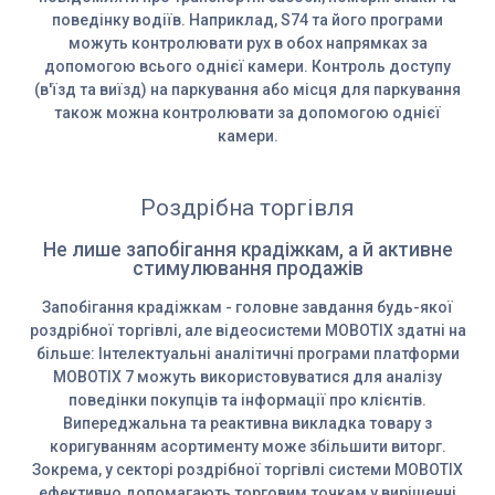
поведінку водіїв. Наприклад, S74 та його програми
можуть контролювати рух в обох напрямках за
допомогою всього однієї камери. Контроль доступу
(в'їзд та виїзд) на паркування або місця для паркування
також можна контролювати за допомогою однієї
камери.
Роздрібна торгівля
Не лише запобігання крадіжкам, а й активне
стимулювання продажів
Запобігання крадіжкам - головне завдання будь-якої
роздрібної торгівлі, але відеосистеми MOBOTIX здатні на
більше: Інтелектуальні аналітичні програми платформи
MOBOTIX 7 можуть використовуватися для аналізу
поведінки покупців та інформації про клієнтів.
Випереджальна та реактивна викладка товару з
коригуванням асортименту може збільшити виторг.
Зокрема, у секторі роздрібної торгівлі системи MOBOTIX
ефективно допомагають торговим точкам у вирішенні