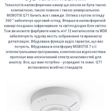
Технологія напівсферичних камер ще ніколи не була такою
компактною, такою повною і такою універсальною.
MOBOTIX Q71 бачить все і завжди. Оптика з кутом огляду
360 ° забезпечує круговий огляд. Вперше в напівсферичній
камері поєднано інфрачервоне та світлодіодне біле світло.
Тож ви можете фарбувати навіть ніч! 12 мегапікселів та WDR
забезпечують чудову якість зображення та вражаючу
деталізацію. Вбудована функція аудіо гарантує, що вас
почують. Вбудована в платформу MOBOTIX 7 з її
інтелектуальними програмами, комплексна відеосистема
пропонує вам нескінченний спектр можливостей для
аналізу. Все, що вам потрібно - усередині та зовні. Q71
встановлює всебічні стандарти.