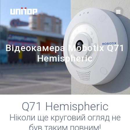
Skip
to
content
Відеокамера Mobotix Q71
Hemispheric
Q71 Hemispheric
Ніколи ще круговий огляд не
був таким повним!