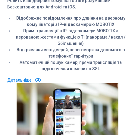
Робить ваш дверний комунікатор ще розумнішим.
Безкоштовно для Android та iOS.
Відображає повідомлення про дзвінки на дверному
комунікаторі з IP-відеокамерою MOBOTIX
Прямі трансляції з IP-відеокамери MOBOTIX з
керованою жестами функцією TI (панорама / нахил /
Збільшення)
Відкривання всіх дверей, переговори за допомогою
телефонної гарнітури
Автоматичний пошук камер, пряма трансляція та
підключення камери по SSL
Детальніше