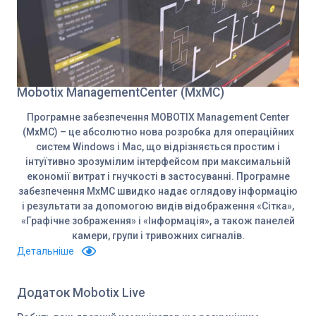
Mobotix ManagementCenter (MxMC)
Програмне забезпечення MOBOTIX Management Center
(MxMC) – це абсолютно нова розробка для операційних
систем Windows і Mac, що відрізняється простим і
інтуїтивно зрозумілим інтерфейсом при максимальній
економії витрат і гнучкості в застосуванні. Програмне
забезпечення MxMC швидко надає оглядову інформацію
і результати за допомогою видів відображення «Сітка»,
«Графічне зображення» і «Інформація», а також панелей
камери, групи і тривожних сигналів.
Детальніше
Додаток Mobotix Live