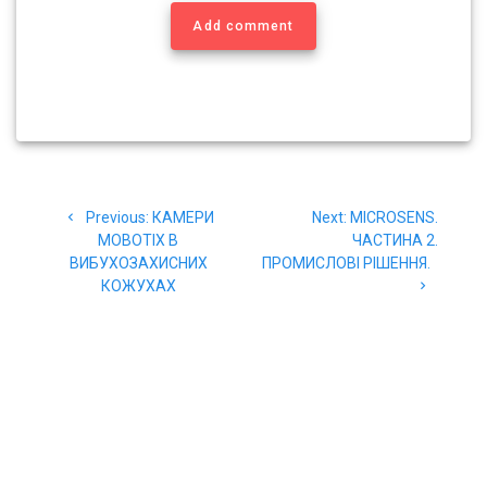
Add comment
Навігація
Previous
Next
Previous:
КАМЕРИ
Next:
MICROSENS.
записів
post:
post:
MOBOTIX В
ЧАСТИНА 2.
ВИБУХОЗАХИСНИХ
ПРОМИСЛОВІ РІШЕННЯ.
КОЖУХАХ