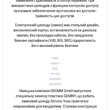
замикання і здійснювати їх обслуговування. При
використанні циліндрів з функцією контролю доступу
програмне забезпечення протоколює всі доступи і
тривалість цих доступів.
Електронний циліндр (замок) має стильний дизайн,
високоякісний корпус, встановлюється за декілька
хвилин, без прокладки кабелю, без свердління.
Визнані сертифікати (VdS, BSI, SKG) підкреслюють
його високий рівень безпеки.
100%
захист
від
злому
вхідних
дверей!
Німецька компанія DRUMM GmbH випустила
спеціальну захисну пластину GEMINY, що робить
замковий ціліндр Simons Voss практично
невразливим для вандалізму. Сталева конструкція