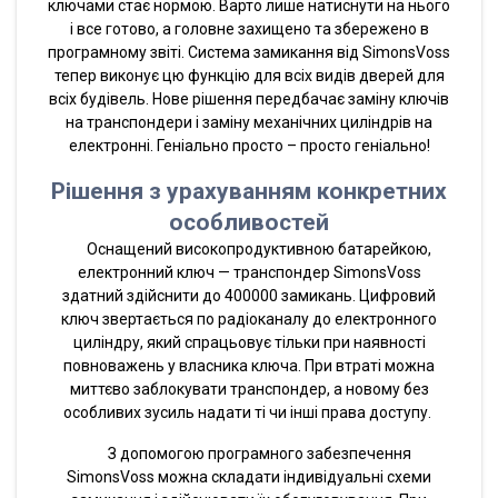
ключами стає нормою. Варто лише натиснути на нього
і все готово, а головне захищено та збережено в
програмному звіті. Система замикання від SimonsVoss
тепер виконує цю функцію для всіх видів дверей для
всіх будівель. Нове рішення передбачає заміну ключів
на транспондери і заміну механічних циліндрів на
електронні. Геніально просто – просто геніально!
Рішення з урахуванням конкретних
особливостей
Оснащений високопродуктивною батарейкою,
електронний ключ — транспондер SimonsVoss
здатний здійснити до 400000 замикань. Цифровий
ключ звертається по радіоканалу до електронного
циліндру, який спрацьовує тільки при наявності
повноважень у власника ключа. При втраті можна
миттєво заблокувати транспондер, а новому без
особливих зусиль надати ті чи інші права доступу.
З допомогою програмного забезпечення
SimonsVoss можна складати індивідуальні схеми