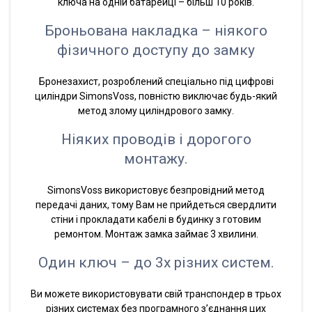
ключа на одній батарейці – більш 10 років.
Броньована накладка – ніякого
фізичного доступу до замку
Бронезахист, розроблений спеціально під цифрові
циліндри SimonsVoss, повністю виключає будь-який
метод злому циліндрового замку.
Ніяких проводів і дорогого
монтажу.
SimonsVoss використовує безпровідний метод
передачі даних, тому Вам не прийдеться свердлити
стіни і прокладати кабелі в будинку з готовим
ремонтом. Монтаж замка займає 3 хвилини.
Один ключ – до 3х різних систем.
Ви можете використовувати свій транспондер в трьох
різних системах без програмного з’єднання цих