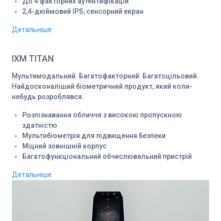
До 4 факторних аутентифікацій
2,4-дюймовий IPS, сенсорний екран
Детальніше
IXM TITAN
Мультимодальний. Багатофакторний. Багатоцільовий.
Найдосконаліший біометричний продукт, який коли-
небудь розроблявся.
Розпізнавання обличчя з високою пропускною
здатністю
Мультибіометрія для підвищення безпеки
Міцний зовнішній корпус
Багатофункціональний обчислювальний пристрій
Детальніше