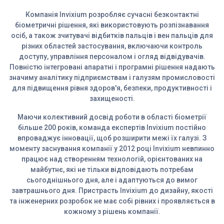
Компанія Invixium розробляє сучасні безконтактні
біометричні рішення, які використовують розпізнавання
осіб, а також зчитувачі відбитків пальців і вен пальців для
різних областей застосування, включаючи контроль
доступу, управління персоналом і огляд відвідувачів.
Повністю інтегровані апаратні і програмні рішення надають
значиму аналітику підприємствам і галузям промисловості
для підвищення рівня здоров'я, безпеки, продуктивності і
захищеності.
Маючи колективний досвід роботи в області біометрії
більше 200 років, команда експертів Invixium постійно
впроваджує інновації, щоб розширити межі їх галузі. З
моменту заснування компанії у 2012 році Invixium невпинно
працює над створенням технологій, орієнтованих на
майбутнє, які не тільки відповідають потребам
сьогоднішнього дня, але і адаптуються до вимог
завтрашнього дня. Пристрасть Invixium до дизайну, якості
та інженерних розробок не має собі рівних і проявляється в
кожному з рішень компанії.