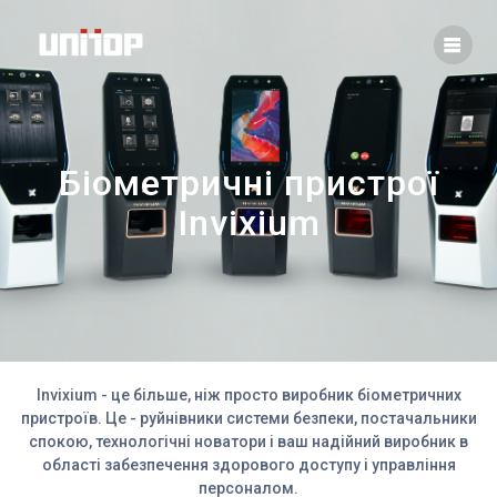
Skip
to
content
Біометричні пристрої
Invixium
Invixium - це більше, ніж просто виробник біометричних
пристроїв. Це - руйнівники системи безпеки, постачальники
спокою, технологічні новатори і ваш надійний виробник в
області забезпечення здорового доступу і управління
персоналом.