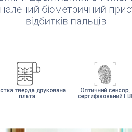
налений біометричний прис
відбитків пальців
стка тверда друкована
Оптичний сенсор,
плата
сертифікований FB