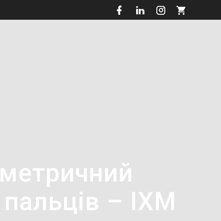
ометричний
 пальців – IXM