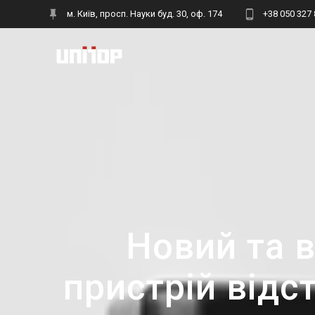
Skip
м. Київ, просп. Науки буд. 30, оф. 174
+38 050 327 
to
content
Новий та 
пристрій відс