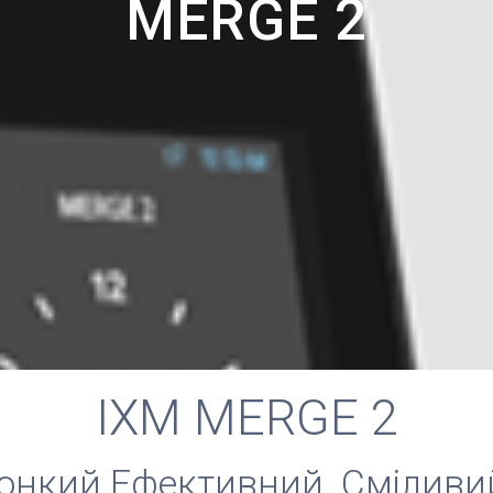
MERGE 2
IXM MERGE 2
онкий Ефективний. Сміливи