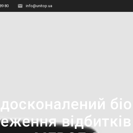
89 80
info@unitop.ua
вдосконалений бі
теження відбитків