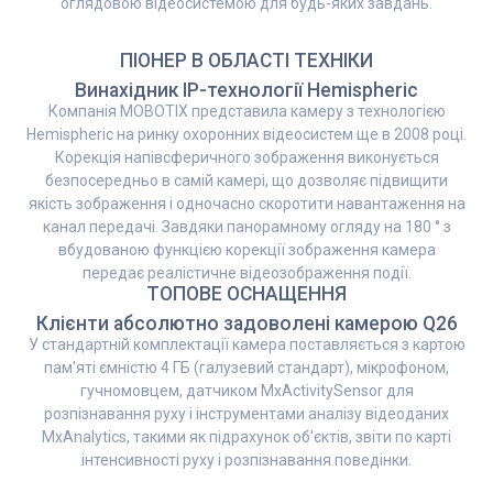
оглядовою відеосистемою для будь-яких завдань.
ПІОНЕР В ОБЛАСТІ ТЕХНІКИ
Винахідник IP-технології Hemispheric
Компанія MOBOTIX представила камеру з технологією
Hemispheric на ринку охоронних відеосистем ще в 2008 році.
Корекція напівсферичного зображення виконується
безпосередньо в самій камері, що дозволяє підвищити
якість зображення і одночасно скоротити навантаження на
канал передачі. Завдяки панорамному огляду на 180 ° з
вбудованою функцією корекції зображення камера
передає реалістичне відеозображення події.
ТОПОВЕ ОСНАЩЕННЯ
Клієнти абсолютно задоволені камерою Q26
У стандартній комплектації камера поставляється з картою
пам'яті ємністю 4 ГБ (галузевий стандарт), мікрофоном,
гучномовцем, датчиком MxActivitySensor для
розпізнавання руху і інструментами аналізу відеоданих
MxAnalytics, такими як підрахунок об'єктів, звіти по карті
інтенсивності руху і розпізнавання поведінки.