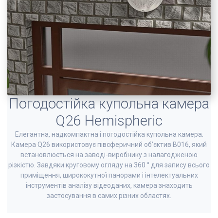
Погодостійка купольна камера
Q26 Hemispheric
Елегантна, надкомпактна і погодостійка купольна камера.
Камера Q26 використовує півсферичний об’єктив B016, який
встановлюється на заводі-виробнику з налагодженою
різкістю. Завдяки круговому огляду на 360 ° для запису всього
приміщення, ширококутної панорами і інтелектуальних
інструментів аналізу відеоданих, камера знаходить
застосування в самих різних областях.