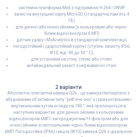
системна платформа Mx6 з підтримкою H.264 і ONVIF
запис на внутрішню карту MicroSD (стандартна пам’ять 4
ГБ)
для денної або нічної зйомки (з кольоровим або чорно-
білим відеосенсором 6 МП)
датчик удару і MxAnalytics в стандартній комплектації;
погодостійкий і ударостійкий корпус (ступінь захисту IP66,
IK10, від -40 до 50 ° C);
для установки на стіну, стелю або стовп;
антивандальний захист з нержавіючої сталі.
2 варіанти
Абсолютно елегантна камера Q26 - це камера Hemispheric з
вбудованим об'єктивом типу "риб'яче око" з горизонтальним і
вертикальним кутом огляду на 180 °, яка пропонується в
наступних варіантах: для денної зйомки з кольоровим
відеосенсором 6МП і загороджуючим ІЧ-фільтром або для
нічної зйомки зі світосильним чорно-білим відеосенсором
6МП. Погодостійка (IP66) і міцна (IK10) камера Q26 є ідеальною