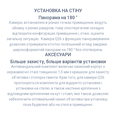
УСТАНОВКА НА СТІНУ
Панорама на 180 °
Камери, встановлені в різних точках приміщення, ведуть
зйомку з різних ракурсів, тому спостерігачеві складно
відтворити конфігурацію приміщення і, отже, оцінити
загальну ситуацію. Камера Q26 з функцією панорамування
дозволяє отримувати істотно поліпшений огляд завдяки
широкоформатній панорамі на 180 ° без спотворень.
АКСЕСУАРИ
Більше захисту, більше варіантів установки
Антивандальний комплект включає захисний корпус з
нержавіючої сталі товщиною 1,5 мм з кришкою для захисту
об'єктива і стопорні гвинти. Крім того, для камери Q26
пропонуються комплекти для відкритої установки і
установки на стелю, а також настінне кріплення з
відповідним кріпленням на кут і стовп, яке також дозволяє
забезпечити оптимальний нахил об'єктива при установці
поза будівлею або на стелі в приміщенні.