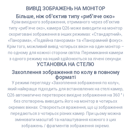
ВИВІД ЗОБРАЖЕНЬ НА МОНІТОР
Більше, ніж об'єктив типу «риб'яче око»
Крім вихідного зображення, отриманого через об’єктив
типу «риб’яче око», камера Q26 може виводити на монітор
скориговані зображення в інших режимах: «Стандартний»,
«Панорама», «Подвійна панорама» та «Панорамний фокус».
Крім того, можливий вивід чотирьох вікон на один монітор –
по одному для кожної сторони світла. Перемикання камери
з одного режиму на інший здійснюється за лічені секунди.
УСТАНОВКА НА СТЕЛЮ
Захоплення зображення по колу в повному
форматі
У режимі перегляду «Захоплення зображення по колу»,
який найкраще підходить для встановлених на стелі камер,
Q26 автоматично перетворює вихідне зображення на 360 ° і
без спотворень виводить його на монітор в чотирьох
окремих вікнах. Створюється враження, що ці зображення
передаються з чотирьох різних камер. При цьому можна
змінювати масштаб та налаштування кожного з цих
зображень / фрагментів зображення окремо.