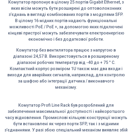
Комутатор пропонує в цілому 25 портів Gigabit Ethernet, з
яких вісім можуть бути розширені до оптоволоконних
з’єднань в вигляді комбінованих портів з модулями SFP.
В цілому 16 мідних портів надають функціональні
можливості PoE / PoE +, за допомогою яких підключені
кінцеві пристрої можуть забезпечувати електроенергією
економічно і без додаткової роботи.
Комутатор без вентилятора працює з напругою в
діапазоні 24,57 В. Використовується в розширеному
діапазоні робочих температур від -40 до + 75 ° C.
Компактний корпус розміром 1U також має два входи і
виходи для аварійних сигналів, наприклад, для контролю
за шафою або інтеграції датчика / виконавчого
механізму.
Комутатор Profi Line Rack був розроблений для
забезпечення максимальної доступності і найкоротшого
часу відновлення. Промислові кільцеві конструкції можуть
бути встановлені як через порти SFP, так і з мідними
з’єднаннями. У разі збою спеціальний механізм виявляє збій