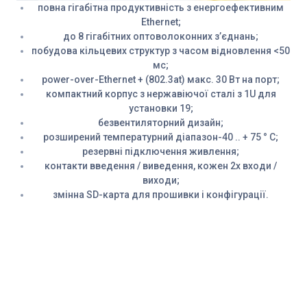
повна гігабітна продуктивність з енергоефективним
Ethernet;
до 8 гігабітних оптоволоконних з’єднань;
побудова кільцевих структур з часом відновлення <50
мс;
рower-over-Ethernet + (802.3at) макс. 30 Вт на порт;
компактний корпус з нержавіючої сталі з 1U для
установки 19;
безвентиляторний дизайн;
розширений температурний діапазон-40 .. + 75 ° C;
резервні підключення живлення;
контакти введення / виведення, кожен 2x входи /
виходи;
змінна SD-карта для прошивки і конфігурації.