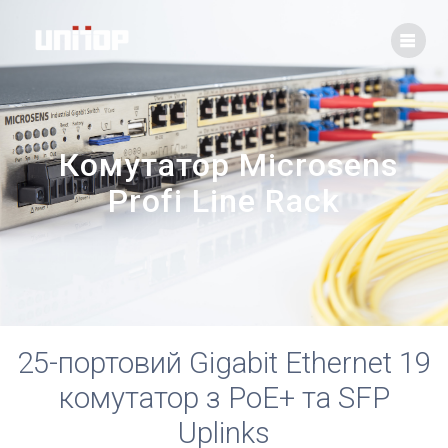
Skip
to
content
Комутатор Microsens
Profi Line Rack
25-портовий Gigabit Ethernet 19
комутатор з PoE+ та SFP
Uplinks