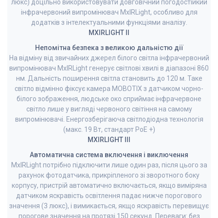
люкс) доцільно використовувати довговічний погодостійкий
інфрачервоний випромінювач MxIRLight, особливо для
додатків з інтелектуальними функціями аналізу.
MXIRLIGHT II
Непомітна безпека з великою дальністю дії
На відміну від звичайних джерел білого світла інфрачервоний
випромінювач MxIRLight генерує світлові хвилі в діапазоні 860
нм. Дальність поширення світла становить до 120 м. Таке
світло відмінно фіксує камера MOBOTIX з датчиком чорно-
білого зображення, людське око сприймає інфрачервоне
світло лише у вигляді червоного світіння на самому
випромінювачі. Енергозберігаюча світлодіодна технологія
(макс. 19 Вт, стандарт PoE +)
MXIRLIGHT III
Автоматична система включення і виключення
MxIRLight потрібно підключити лише один раз, після цього за
рахунок фотодатчика, прикріпленого зі зворотного боку
корпусу, пристрій автоматично включається, якщо виміряна
датчиком яскравість освітлення падає нижче порогового
значення (3 люкс), і вимикається, якщо яскравість перевищує
порогове значення на протязі 150 секунд. Переваги: ​​без