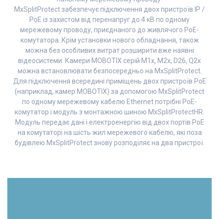
MxSplitProtect забезпечує підключення двох пристроїв IP /
PoE із захистом від перенапруг до 4 кВ по одному
мережевому проводу, приєднаного до живлячого PoE-
комутатора. Крім установки нового обладнання, також
можна без особливих витрат розширити вже наявні
відеосистеми. Камери MOBOTIX серій M1x, M2x, D26, Q2x
можна встановлювати безпосередньо на MxSplitProtect.
Для підключення всередині приміщень двох пристроїв PoE
(наприклад, камер MOBOTIX) за допомогою MxSplitProtect
по одному мережевому кабелю Ethernet потрібні PoE-
комутатор і модуль з монтажною шиною MxSplitProtectHR.
Модуль передає дані і електроенергію від двох портів PoE
на комутаторі на шість жил мережевого кабелю, які поза
будівлею MxSplitProtect знову розподіляє на два пристрої.