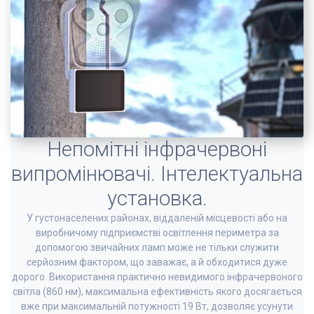
Непомітні інфрачервоні
випромінювачі. Інтелектуальна
установка.
У густонаселених районах, віддаленій місцевості або на
виробничому підприємстві освітлення периметра за
допомогою звичайних ламп може не тільки служити
серйозним фактором, що заважає, а й обходитися дуже
дорого. Використання практично невидимого інфрачервоного
світла (860 нм), максимальна ефективність якого досягається
вже при максимальній потужності 19 Вт, дозволяє усунути