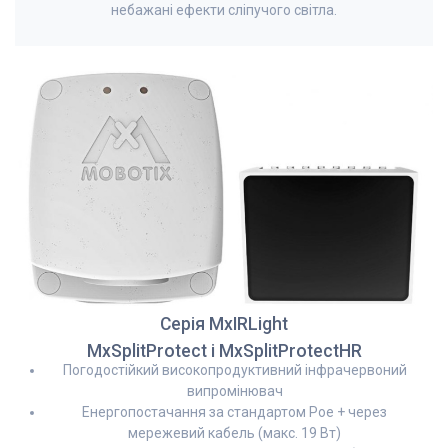
небажані ефекти сліпучого світла.
Серія MxIRLight
MxSplitProtect і MxSplitProtectHR
Погодостійкий високопродуктивний інфрачервоний
випромінювач
Енергопостачання за стандартом Poe + через
мережевий кабель (макс. 19 Вт)