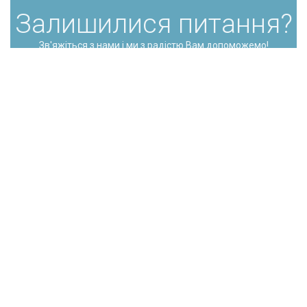
Залишилися питання?
Зв'яжіться з нами і ми з радістю Вам допоможемо!