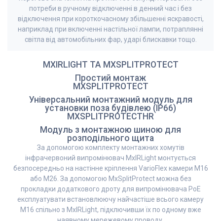
потреби в ручному відключенні в денний час і без
відключення при короткочасному збільшенні яскравості,
наприклад при включенні настільної лампи, потраплянні
світла від автомобільних фар, ударі блискавки тощо.
MXIRLIGHT ТА MXSPLITPROTECT
Простий монтаж
MXSPLITPROTECT
Універсальний монтажний модуль для
установки поза будівлею (IP66)
MXSPLITPROTECTHR
Модуль з монтажною шиною для
розподільного щита
За допомогою комплекту монтажних хомутів
інфрачервоний випромінювач MxIRLight монтується
безпосередньо на настінне кріплення VarioFlex камери M16
або M26. За допомогою MxSplitProtect можна без
прокладки додаткового дроту для випромінювача PoE
експлуатувати встановлюючу найчастіше всього камеру
M16 спільно з MxIRLight, підключивши їх по одному вже
наявному мережевому проводу.