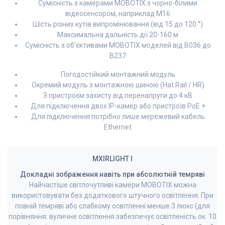
Сумісність з камерами MOBOTIX з чорно-білими
відеосенсором, наприклад M16
Шість різних кутів випромінювання (від 15 до 120 °)
Максимальна дальність дії 20-160 м
Сумісність з об'єктивами MOBOTIX моделей від B036 до
B237
Погодостійкий монтажний модуль
Окремий модуль з монтажною шиною (Hat Rail / HR)
З пристроєм захисту від перенапруги до 4 кВ
Для підключення двох IP-камер або пристроїв PoE +
Для підключення потрібно лише мережевий кабель
Ethernet
MXIRLIGHT I
Докладні зображення навіть при абсолютній темряві
Найчастіше світлочутливі камери MOBOTIX можна
використовувати без додаткового штучного освітлення. При
повній темряві або слабкому освітленні менше 3 люкс (для
порівняння: вуличне освітлення забезпечує освітленість ок. 10