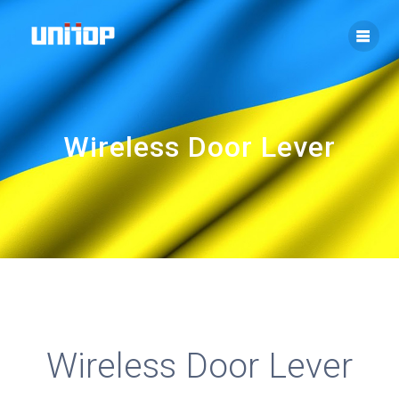
Skip
to
content
Wireless Door Lever
Wireless Door Lever