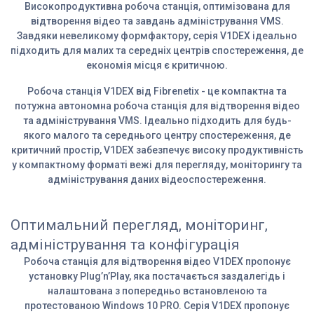
Високопродуктивна робоча станція, оптимізована для
відтворення відео та завдань адміністрування VMS.
Завдяки невеликому формфактору, серія V1DEX ідеально
підходить для малих та середніх центрів спостереження, де
економія місця є критичною.
Робоча станція V1DEX від Fibrenetix - це компактна та
потужна автономна робоча станція для відтворення відео
та адміністрування VMS. Ідеально підходить для будь-
якого малого та середнього центру спостереження, де
критичний простір, V1DEX забезпечує високу продуктивність
у компактному форматі вежі для перегляду, моніторингу та
адміністрування даних відеоспостереження.
Оптимальний перегляд, моніторинг,
адміністрування та конфігурація
Робоча станція для відтворення відео V1DEX пропонує
установку Plug’n’Play, яка постачається заздалегідь і
налаштована з попередньо встановленою та
протестованою Windows 10 PRO. Серія V1DEX пропонує