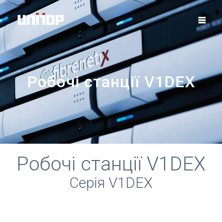
Skip
to
content
Робочі станції V1DEX
Робочі станції V1DEX
Серія V1DEX