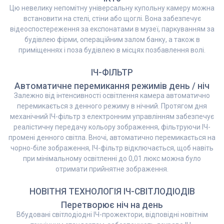
Цю невелику непомітну універсальну купольну камеру можна
встановити на стелі, стіни або щоглі. Вона забезпечує
відеоспостереження за експонатами в музеї, паркуванням за
будівлею фірми, операційним залом банку, а також в
приміщеннях і поза будівлею в місцях позбавлення волі.
ІЧ-ФІЛЬТР
Автоматичне перемикання режимів день / ніч
Залежно від інтенсивності освітлення камера автоматично
перемикається з денного режиму в нічний. Протягом дня
механічний ІЧ-фільтр з електронним управлінням забезпечує
реалістичну передачу кольору зображення, фільтруючи ІЧ-
промені денного світла. Вночі, автоматично перемикається на
чорно-біле зображення, ІЧ-фільтр відключається, щоб навіть
при мінімальному освітленні до 0,01 люкс можна було
отримати прийнятне зображення.
НОВІТНЯ ТЕХНОЛОГІЯ ІЧ-СВІТЛОДІОДІВ
Перетворює ніч на день
Вбудовані світлодіодні ІЧ-прожектори, відповідні новітнім