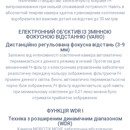
технічним стандартам, забезпечують яскраве ІЧ-
випромінювання при низькій споживаній потужності. Навіть в
абсолютній темряві камера здатна з рівномірним охопленням
відобразити всі важливі деталі на відстані до 30 метрів.
ЕЛЕКТРОННИЙ ОБ'ЄКТИВ ІЗ ЗМІННОЮ
ФОКУСНОЮ ВІДСТАННЮ (VARIO)
Дистанційно регульована фокусна відстань (3-9
мм)
Залежно від інтенсивності освітлення камера автоматично
перемикається з денного режиму в нічний. Протягом дня
механічний ІЧ-фільтр з електронним управлінням забезпечує
реалістичну передачу кольору зображення, фільтруючи ІЧ-
промені денного світла. Вночі, автоматично перемикається на
чорно-біле зображення, ІЧ-фільтр відключається, щоб навіть
при мінімальному освітленні до 0,01 люкс можна було
отримати прийнятне зображення.
ФУНКЦІЯ WDR I
Техніка з розширеним динамічним діапазоном
(WDR)
Камери MOBOTIX MOVE забезпечені вбудованою