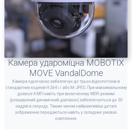
Камера удароміцна MOBOTIX
MOVE VandalDome
Камера одночасно забезпечує до трьох відеопотоків в
стандартних кодеків H.264 і / або M-JPEG. При максимальному
дозволі 4 МП навіть при включеному WDR-режимі
(розширений динамічний діапазон) забезпечується до 30
кадрів в секунду. Таким чином найважливіші деталі
зображення передаються навіть у складних умовах
освітлення.