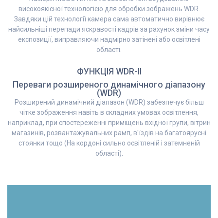
високоякісної технологією для обробки зображень WDR.
Завдяки цій технології камера сама автоматично вирівнює
найсильніші перепади яскравості кадрів за рахунок зміни часу
експозиції, виправляючи надмірно затінені або освітлені
області.
ФУНКЦІЯ WDR-II
Переваги розширеного динамічного діапазону
(WDR)
Розширений динамічний діапазон (WDR) забезпечує більш
чітке зображення навіть в складних умовах освітлення,
наприклад, при спостереженні приміщень вхідної групи, вітрин
магазинів, розвантажувальних рамп, в'їздів на багатоярусні
стоянки тощо (На кордоні сильно освітленій і затемненій
області).