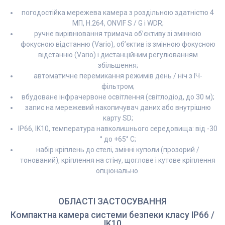
погодостійка мережева камера з роздільною здатністю 4
МП, H.264, ONVIF S / G і WDR;
ручне вирівнювання тримача об’єктиву зі змінною
фокусною відстанню (Vario), об’єктив із змінною фокусною
відстанню (Vario) і дистанційним регулюванням
збільшення;
автоматичне перемикання режимів день / ніч з ІЧ-
фільтром;
вбудоване інфрачервоне освітлення (світлодіод, до 30 м);
запис на мережевий накопичувач даних або внутрішню
карту SD;
IP66, IK10, температура навколишнього середовища: від -30
° до +65° C;
набір кріплень до стелі, змінні куполи (прозорий /
тонований), кріплення на стіну, щоглове і кутове кріплення
опціонально.
ОБЛАСТІ ЗАСТОСУВАННЯ
Компактна камера системи безпеки класу IP66 /
IK10