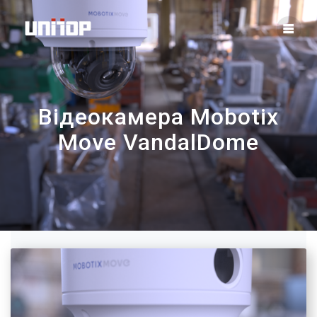
Skip
to
content
Відеокамера Mobotix
Move VandalDome