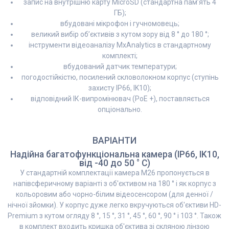
запис на внутрішню карту MicroSD (стандартна пам’ять 4
ГБ);
вбудовані мікрофон і гучномовець;
великий вибір об’єктивів з кутом зору від 8 ° до 180 °;
інструменти відеоаналізу MxAnalytics в стандартному
комплекті;
вбудований датчик температури;
погодостійкістю, посилений скловолокном корпус (ступінь
захисту IP66, IK10);
відповідний ІК-випромінювач (PoE +), поставляється
опціонально.
ВАРІАНТИ
Надійна багатофункціональна камера (IP66, IK10,
від -40 до 50 ° C)
У стандартній комплектації камера M26 пропонується в
напівсферичному варіанті з об'єктивом на 180 ° і як корпус з
кольоровим або чорно-білим відеосенсором (для денної /
нічної зйомки). У корпус дуже легко вкручуються об'єктиви HD-
Premium з кутом огляду 8 °, 15 °, 31 °, 45 °, 60 °, 90 ° і 103 °. Також
в комплект входить кришка об'єктива зі скляною лінзою