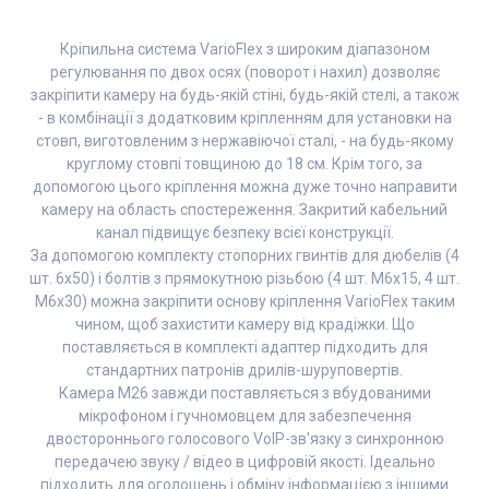
Кріпильна система VarioFlex з широким діапазоном
регулювання по двох осях (поворот і нахил) дозволяє
закріпити камеру на будь-якій стіні, будь-якій стелі, а також
- в комбінації з додатковим кріпленням для установки на
стовп, виготовленим з нержавіючої сталі, - на будь-якому
круглому стовпі товщиною до 18 см. Крім того, за
допомогою цього кріплення можна дуже точно направити
камеру на область спостереження. Закритий кабельний
канал підвищує безпеку всієї конструкції.
За допомогою комплекту стопорних гвинтів для дюбелів (4
шт. 6x50) і болтів з прямокутною різьбою (4 шт. M6x15, 4 шт.
M6x30) можна закріпити основу кріплення VarioFlex таким
чином, щоб захистити камеру від крадіжки. Що
поставляється в комплекті адаптер підходить для
стандартних патронів дрилів-шуруповертів.
Камера M26 завжди поставляється з вбудованими
мікрофоном і гучномовцем для забезпечення
двостороннього голосового VoIP-зв'язку з синхронною
передачею звуку / відео в цифровій якості. Ідеально
підходить для оголошень і обміну інформацією з іншими