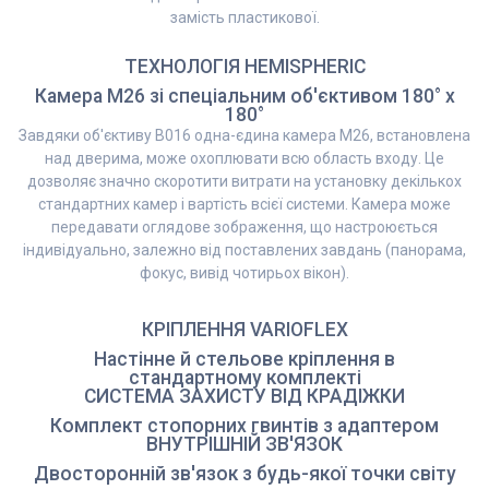
замість пластикової.
ТЕХНОЛОГІЯ HEMISPHERIC
Камера M26 зі спеціальним об'єктивом 180° x
180°
Завдяки об'єктиву B016 одна-єдина камера M26, встановлена
над дверима, може охоплювати всю область входу. Це
дозволяє значно скоротити витрати на установку декількох
стандартних камер і вартість всієї системи. Камера може
передавати оглядове зображення, що настроюється
індивідуально, залежно від поставлених завдань (панорама,
фокус, вивід чотирьох вікон).
КРІПЛЕННЯ VARIOFLEX
Настінне й стельове кріплення в
стандартному комплекті
СИСТЕМА ЗАХИСТУ ВІД КРАДІЖКИ
Комплект стопорних гвинтів з адаптером
ВНУТРІШНІЙ ЗВ'ЯЗОК
Двосторонній зв'язок з будь-якої точки світу