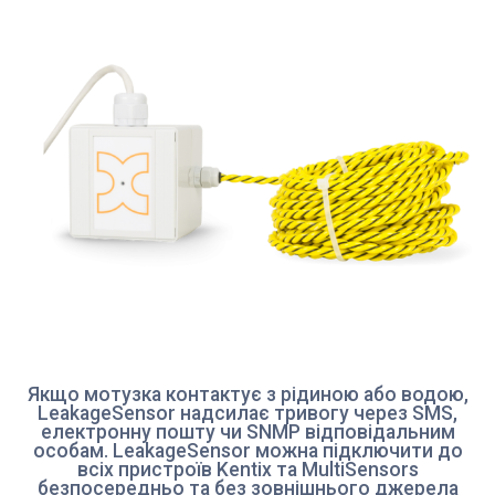
Якщо мотузка контактує з рідиною або водою,
LeakageSensor надсилає тривогу через SMS,
електронну пошту чи SNMP відповідальним
особам. LeakageSensor можна підключити до
всіх пристроїв Kentix та MultiSensors
безпосередньо та без зовнішнього джерела