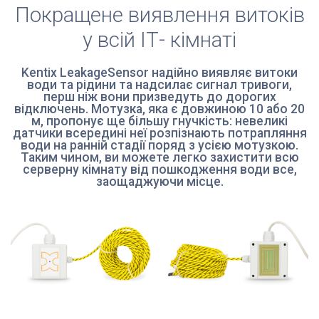
Покращене виявлення витоків
у всій ІТ- кімнаті
Kentix LeakageSensor надійно виявляє витоки
води та рідини та надсилає сигнал тривоги,
перш ніж вони призведуть до дорогих
відключень. Мотузка, яка є довжиною 10 або 20
м, пропонує ще більшу гнучкість: невеликі
датчики всередині неї розпізнають потрапляння
води на ранній стадії поряд з усією мотузкою.
Таким чином, ви можете легко захистити всю
серверну кімнату від пошкодження води все,
заощаджуючи місце.