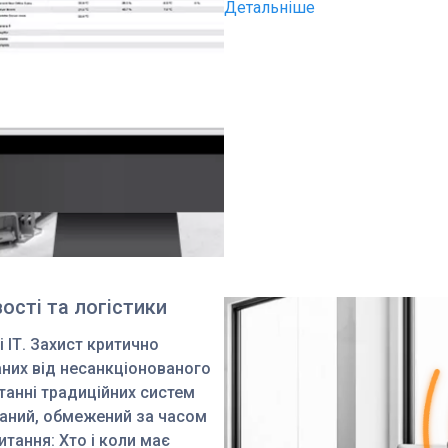
Детальніше
сті та логістики
 ІТ. Захист критично
аних від несанкціонованого
танні традиційних систем
аний, обмежений за часом
тання: Хто і коли має