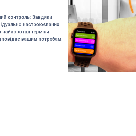
ний контроль: Завдяки
ивідуально настроюєваних
в найкоротші терміни
ідповідає вашим потребам.