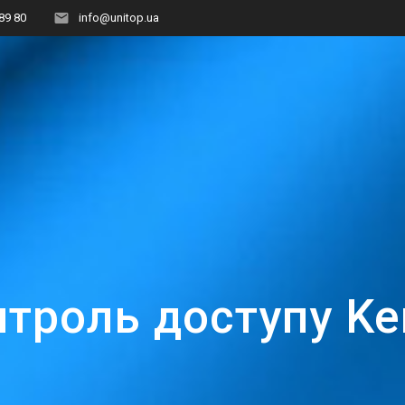
89 80
info@unitop.ua
троль доступу Ke