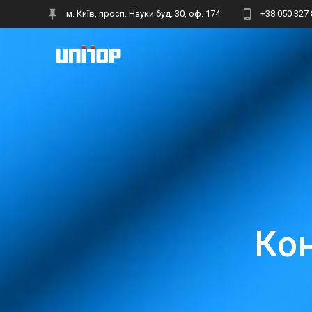
Skip
м. Київ, просп. Науки буд. 30, оф. 174
+38 050 327 
to
content
Кон