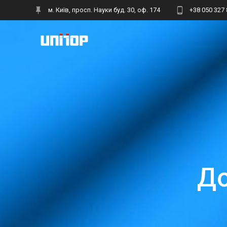
Skip
м. Київ, просп. Науки буд. 30, оф. 174
+38 050 327 
to
content
До