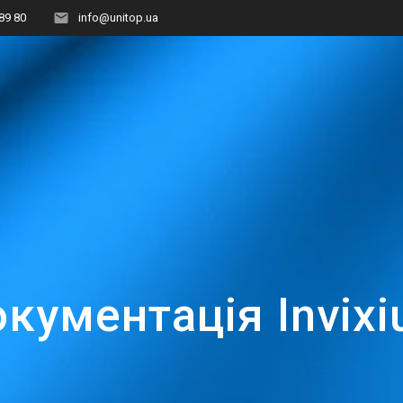
89 80
info@unitop.ua
кументація Invix