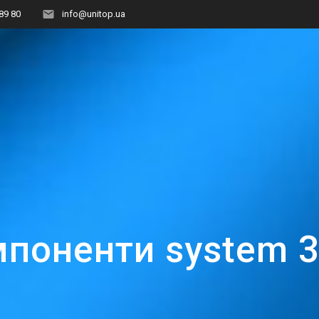
89 80
info@unitop.ua
поненти system 