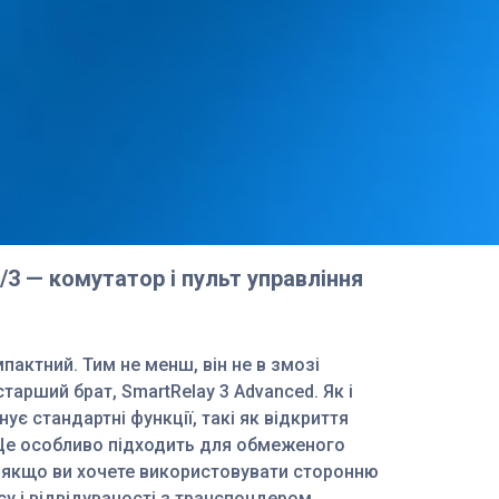
/3 — комутатор і пульт управління
пактний. Тим не менш, він не в змозі
старший брат, SmartRelay 3 Advanced. Як і
нує стандартні функції, такі як відкриття
Це особливо підходить для обмеженого
 якщо ви хочете використовувати сторонню
су і відвідуваності з транспондером.