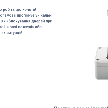
о робіть що хочете!
onsVoss пропонує унікальні
кі як «Блокування дверей при
рей в разі пожежі» або
них ситуацій.