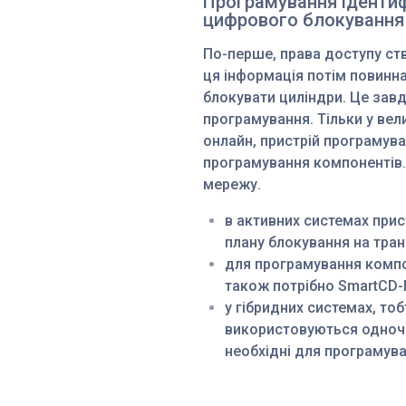
Програмування ідентифі
цифрового блокування
По-перше, права доступу ств
ця інформація потім повинна
блокувати циліндри. Це зав
програмування. Тільки у ве
онлайн, пристрій програмув
програмування компонентів.
мережу.
в активних системах прис
плану блокування на тра
для програмування компо
також потрібно SmartCD-
у гібридних системах, то
використовуються одночас
необхідні для програмува