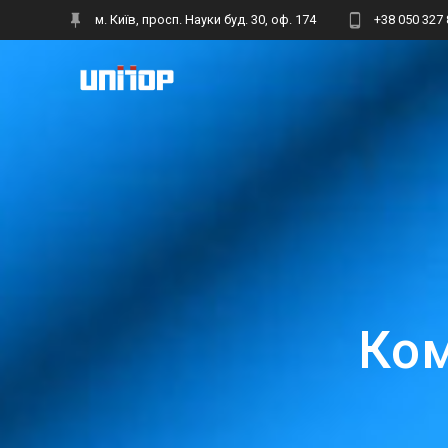
Skip
м. Київ, просп. Науки буд. 30, оф. 174
+38 050 327 
to
content
Ком