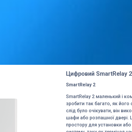
Цифровий SmartRelay 2
SmartRelay 2
SmartRelay 2 маленький і ком
зробити так багато, як його 
слід було очікувати, він вико
шафи або розпашної двері. 
простору для установки або
систему, таку як термінал ча