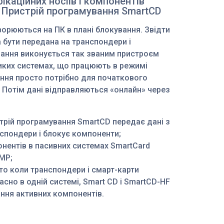
каційних носіїв і компонентів
 Пристрій програмування SmartCD
орюються на ПК в плані блокування. Звідти
 бути передана на транспондери і
дання виконується так званим пристроєм
ликих системах, що працюють в режимі
ання просто потрібно для початкового
 Потім дані відправляються «онлайн» через
трій програмування SmartCD передає дані з
нспондери і блокує компоненти;
нентів в пасивних системах SmartCard
MP;
бто коли транспондери і смарт-карти
но в одній системі, Smart CD і SmartCD-HF
ння активних компонентів.