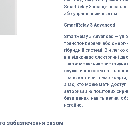
SmartRelay 3 краще справля
або управлінням ліфтом.
SmartRelay 3 Advanced
SmartRelay 3 Advanced — уні
транспондерами або смарт-
гібридній системі. Він легк
він відкриває електричні две
також може використовувати
служити шлюзом на головних
транспондери і смарт-карти,
знає, хто може мати доступ 
авторизацію поштових скрин
бази даних, навіть великі о
негайно.
ого забезпечення разом